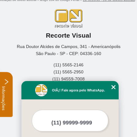
Recorte Visual
Rua Doutor Alcides de Campos, 341 - Americanópolis
São Paulo - SP - CEP: 04336-160
(11) 5565-2146
(11) 5565-2950
(11) 94559-7008
Informações
Home
OlÃ¡! Fale agora pelo WhatsApp.
Empresa
Missão
Serviços
Contato
Mapa do site
Mais Serviços