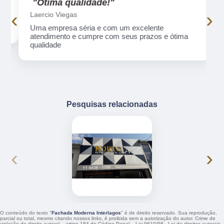
"Ótima qualidade!"
‹
›
Laercio Viegas
Uma empresa séria e com um excelente
atendimento e cumpre com seus prazos e ótima
qualidade
Pesquisas relacionadas
‹
›
O conteúdo do texto "
Fachada Moderna Interlagos
" é de direito reservado. Sua reprodução,
parcial ou total, mesmo citando nossos links, é proibida sem a autorização do autor. Crime de
violação de direito autoral – artigo 184 do Código Penal –
Lei 9610/98 - Lei de direitos autorais
.