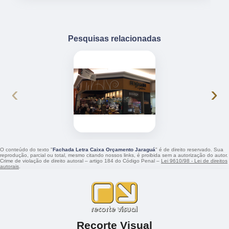
Pesquisas relacionadas
‹
›
O conteúdo do texto "
Fachada Letra Caixa Orçamento Jaraguá
" é de direito reservado. Sua
reprodução, parcial ou total, mesmo citando nossos links, é proibida sem a autorização do autor.
Crime de violação de direito autoral – artigo 184 do Código Penal –
Lei 9610/98 - Lei de direitos
autorais
.
Recorte Visual