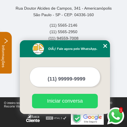
Rua Doutor Alcides de Campos, 341 - Americanópolis
São Paulo - SP - CEP: 04336-160
(11) 5565-2146
(11) 5565-2950
(11) 94559-7008
Informações
Home
OlÃ¡! Fale agora pelo WhatsApp.
Empresa
Missão
Serviços
Contato
Mapa do site
Mais Serviços
Iniciar conversa
O inteiro teor deste site está sujeito à proteção de direitos autorais. Copyright©
Recorte Visual (Lei 9610 de 19/02/1998)
1