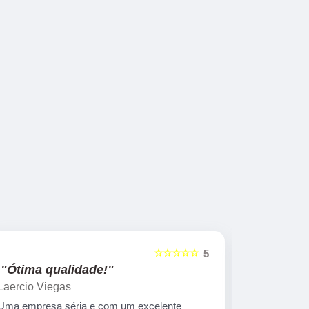
☆☆☆☆☆
5
"Ótima qualidade!"
"nota 10
Laercio Viegas
Gilberto Ya
Uma empresa séria e com um excelente
Equipe nota