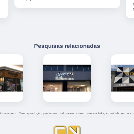
Pesquisas relacionadas
eito reservado. Sua reprodução, parcial ou total, mesmo citando nossos links, é proibida sem a au