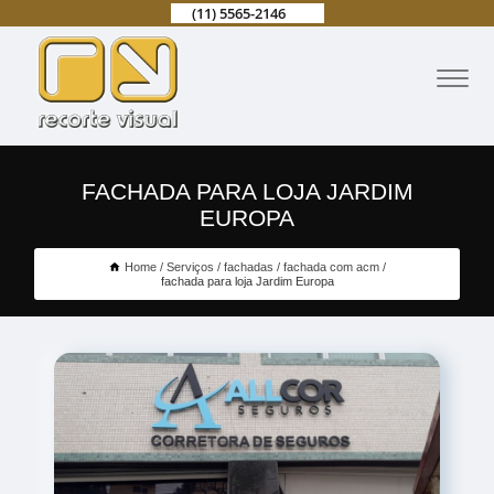
(11) 5565-2146
FACHADA PARA LOJA JARDIM
EUROPA
Home
Serviços
fachadas
fachada com acm
fachada para loja Jardim Europa