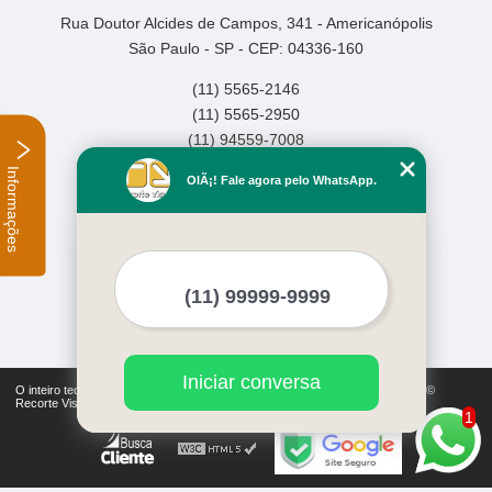
Rua Doutor Alcides de Campos, 341 - Americanópolis
São Paulo - SP - CEP: 04336-160
(11) 5565-2146
(11) 5565-2950
(11) 94559-7008
Informações
Home
OlÃ¡! Fale agora pelo WhatsApp.
Empresa
Missão
Serviços
Contato
Mapa do site
Mais Serviços
Iniciar conversa
O inteiro teor deste site está sujeito à proteção de direitos autorais. Copyright©
Recorte Visual (Lei 9610 de 19/02/1998)
1