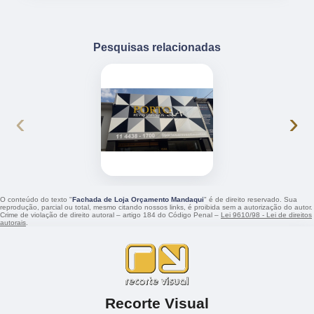
Pesquisas relacionadas
‹
›
O conteúdo do texto "
Fachada de Loja Orçamento Mandaqui
" é de direito reservado. Sua
reprodução, parcial ou total, mesmo citando nossos links, é proibida sem a autorização do autor.
Crime de violação de direito autoral – artigo 184 do Código Penal –
Lei 9610/98 - Lei de direitos
autorais
.
Recorte Visual