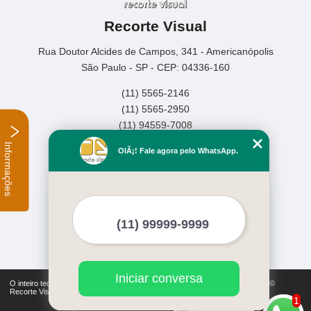
Recorte Visual
Rua Doutor Alcides de Campos, 341 - Americanópolis
São Paulo - SP - CEP: 04336-160
(11) 5565-2146
(11) 5565-2950
(11) 94559-7008
Informações
Home
OlÃ¡! Fale agora pelo WhatsApp.
Empresa
Missão
Serviços
Contato
Mapa do site
Mais Serviços
Iniciar conversa
O inteiro teor deste site está sujeito à proteção de direitos autorais. Copyright©
Recorte Visual (Lei 9610 de 19/02/1998)
1