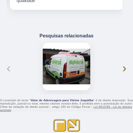
qualidade
Pesquisas relacionadas
‹
›
O conteúdo do texto "
Valor de Adesivagem para Vitrine Juquitiba
" é de direito reservado. Sua
reprodução, parcial ou total, mesmo citando nossos links, é proibida sem a autorização do autor.
Crime de violação de direito autoral – artigo 184 do Código Penal –
Lei 9610/98 - Lei de direitos
autorais
.