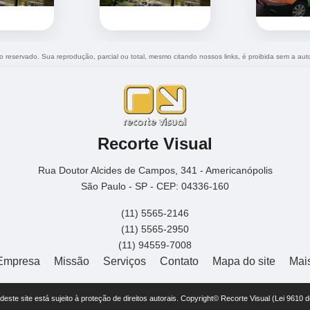
ito reservado. Sua reprodução, parcial ou total, mesmo citando nossos links, é proibida sem a aut
Recorte Visual
Rua Doutor Alcides de Campos, 341 - Americanópolis
São Paulo - SP - CEP: 04336-160
(11) 5565-2146
(11) 5565-2950
(11) 94559-7008
Empresa
Missão
Serviços
Contato
Mapa do site
Mai
r deste site está sujeito à proteção de direitos autorais. Copyright© Recorte Visual (Lei 9610 