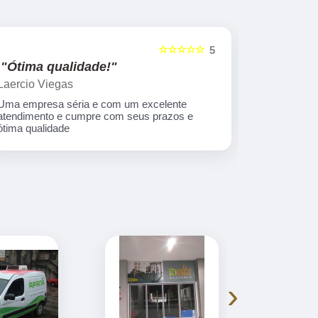
☆☆☆☆☆
5
"Ótima qualidade!"
"nota 10
Laercio Viegas
Gilberto Ya
Uma empresa séria e com um excelente
Equipe nota
atendimento e cumpre com seus prazos e
ótima qualidade
›