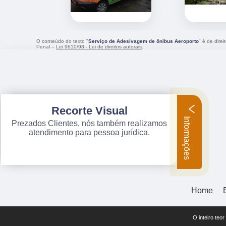
O conteúdo do texto "
Serviço de Adesivagem de ônibus Aeroporto
" é de dire
Penal –
Lei 9610/98 - Lei de direitos autorais
.
Recorte Visual
Informações
Prezados Clientes, nós também realizamos
atendimento para pessoa jurídica.
Home
O inteiro teo