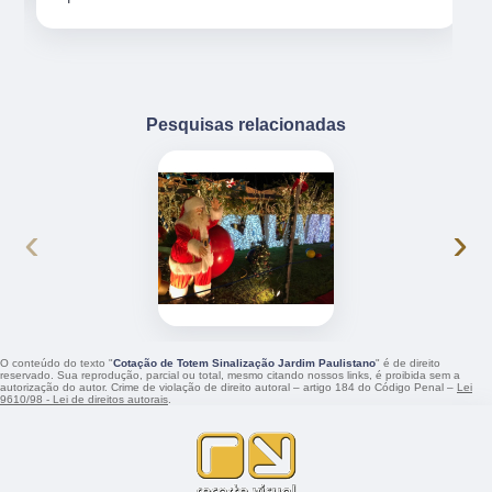
Pesquisas relacionadas
‹
›
O conteúdo do texto "
Cotação de Totem Sinalização Jardim Paulistano
" é de direito
reservado. Sua reprodução, parcial ou total, mesmo citando nossos links, é proibida sem a
autorização do autor. Crime de violação de direito autoral – artigo 184 do Código Penal –
Lei
9610/98 - Lei de direitos autorais
.