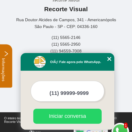
Recorte Visual
Rua Doutor Alcides de Campos, 341 - Americanópolis
São Paulo - SP - CEP: 04336-160
(11) 5565-2146
(11) 5565-2950
(11) 94559-7008
Informações
Home
OlÃ¡! Fale agora pelo WhatsApp.
Empresa
Missão
Serviços
Contato
Mapa do site
Mais Serviços
Iniciar conversa
O inteiro teor deste site está sujeito à proteção de direitos autorais. Copyright©
Recorte Visual (Lei 9610 de 19/02/1998)
1