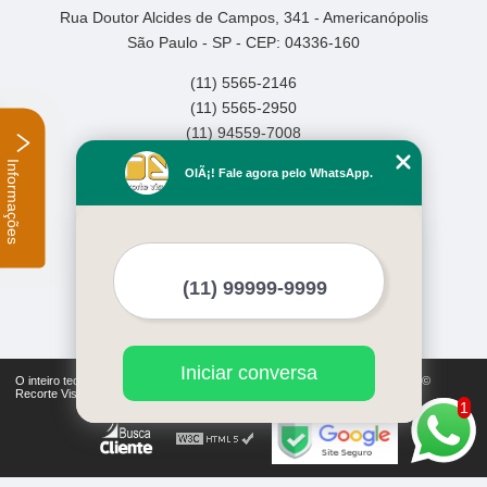
Rua Doutor Alcides de Campos, 341 - Americanópolis
São Paulo - SP - CEP: 04336-160
(11) 5565-2146
(11) 5565-2950
(11) 94559-7008
Informações
Home
OlÃ¡! Fale agora pelo WhatsApp.
Empresa
Missão
Serviços
Contato
Mapa do site
Mais Serviços
Iniciar conversa
O inteiro teor deste site está sujeito à proteção de direitos autorais. Copyright©
Recorte Visual (Lei 9610 de 19/02/1998)
1