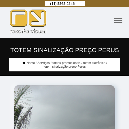
(11) 5565-2146
TOTEM SINALIZAÇÃO PREÇO PERUS
Home
Serviços
totens promocionais
totem eletrônico
totem sinalização preço Perus