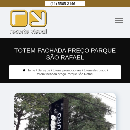
(11) 5565-2146
TOTEM FACHADA PREÇO PARQUE
SÃO RAFAEL
Home
Serviços
totens promocionais
totem eletrônico
totem fachada preço Parque São Rafael