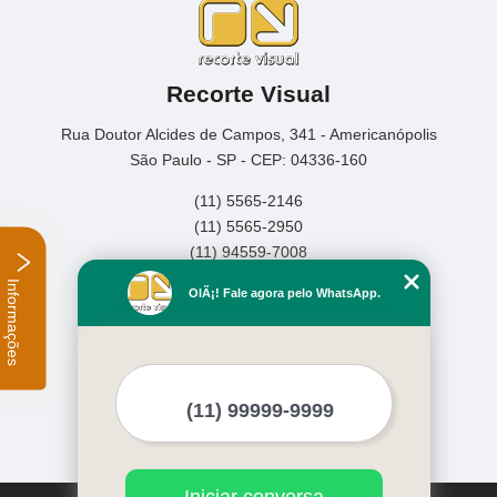
Recorte Visual
Rua Doutor Alcides de Campos, 341 - Americanópolis
São Paulo - SP - CEP: 04336-160
(11) 5565-2146
(11) 5565-2950
(11) 94559-7008
Informações
Home
OlÃ¡! Fale agora pelo WhatsApp.
Empresa
Missão
Serviços
Contato
Mapa do site
Mais Serviços