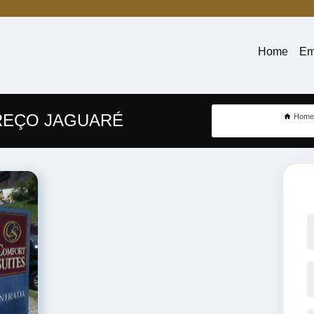
Home
Em
REÇO JAGUARÉ
Hom