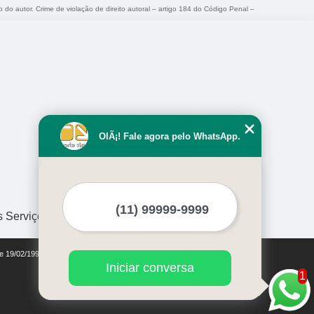
o do autor. Crime de violação de direito autoral – artigo 184 do Código Penal –
OlÃ¡! Fale agora pelo WhatsApp.
s Serviços
de 19/02/1998)
Iniciar conversa
1