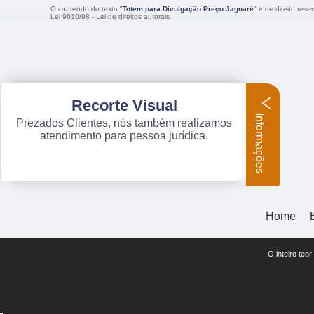
O conteúdo do texto "
Totem para Divulgação Preço Jaguaré
" é de direito res
Lei 9610/98 - Lei de direitos autorais
.
Recorte Visual
Informações
Prezados Clientes, nós também realizamos
atendimento para pessoa jurídica.
Home
O inteiro teo