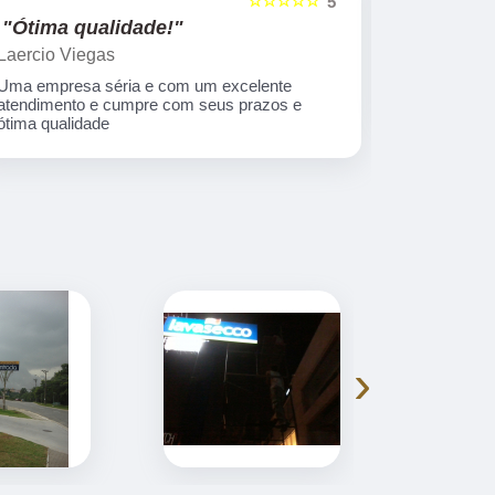
☆☆☆☆☆
5
"Ótima qualidade!"
"nota 10
Laercio Viegas
Gilberto Ya
Uma empresa séria e com um excelente
Equipe nota
atendimento e cumpre com seus prazos e
ótima qualidade
›