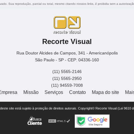
ervado. Sua reprodução, parcial ou total, mesmo citando nossos links, é proibida sem a autorizaçã
Recorte Visual
Rua Doutor Alcides de Campos, 341 - Americanópolis
São Paulo - SP - CEP: 04336-160
(11) 5565-2146
(11) 5565-2950
(11) 94559-7008
Empresa
Missão
Serviços
Contato
Mapa do site
Mai
r deste site está sujeito à proteção de direitos autorais. Copyright© Recorte Visual (Lei 9610 