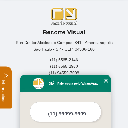
Recorte Visual
Rua Doutor Alcides de Campos, 341 - Americanópolis
São Paulo - SP - CEP: 04336-160
(11) 5565-2146
(11) 5565-2950
(11) 94559-7008
Informações
Home
OlÃ¡! Fale agora pelo WhatsApp.
Empresa
Missão
Serviços
Contato
Mapa do site
Mais Serviços