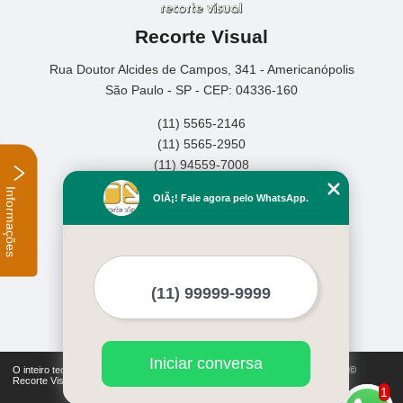
Recorte Visual
Rua Doutor Alcides de Campos, 341 - Americanópolis
São Paulo - SP - CEP: 04336-160
(11) 5565-2146
(11) 5565-2950
(11) 94559-7008
Informações
Home
OlÃ¡! Fale agora pelo WhatsApp.
Empresa
Missão
Serviços
Contato
Mapa do site
Mais Serviços
Iniciar conversa
O inteiro teor deste site está sujeito à proteção de direitos autorais. Copyright©
Recorte Visual (Lei 9610 de 19/02/1998)
1