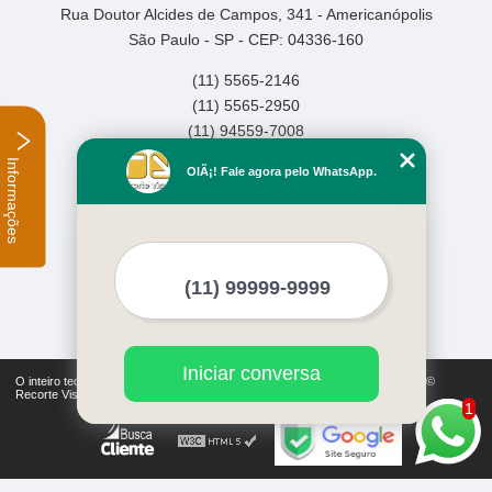
Rua Doutor Alcides de Campos, 341 - Americanópolis
São Paulo - SP - CEP: 04336-160
(11) 5565-2146
(11) 5565-2950
(11) 94559-7008
Informações
Home
OlÃ¡! Fale agora pelo WhatsApp.
Empresa
Missão
Serviços
Contato
Mapa do site
Mais Serviços
Iniciar conversa
O inteiro teor deste site está sujeito à proteção de direitos autorais. Copyright©
Recorte Visual (Lei 9610 de 19/02/1998)
1