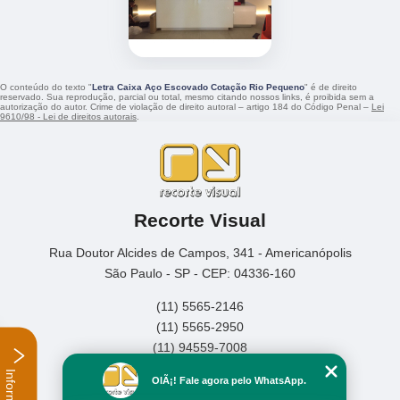
O conteúdo do texto "
Letra Caixa Aço Escovado Cotação Rio Pequeno
" é de direito
reservado. Sua reprodução, parcial ou total, mesmo citando nossos links, é proibida sem a
autorização do autor. Crime de violação de direito autoral – artigo 184 do Código Penal –
Lei
9610/98 - Lei de direitos autorais
.
Recorte Visual
Rua Doutor Alcides de Campos, 341 - Americanópolis
São Paulo - SP - CEP: 04336-160
(11) 5565-2146
(11) 5565-2950
(11) 94559-7008
Home
OlÃ¡! Fale agora pelo WhatsApp.