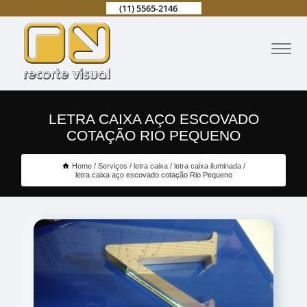
(11) 5565-2146
LETRA CAIXA AÇO ESCOVADO
COTAÇÃO RIO PEQUENO
Home
Serviços
letra caixa
letra caixa iluminada
letra caixa aço escovado cotação Rio Pequeno