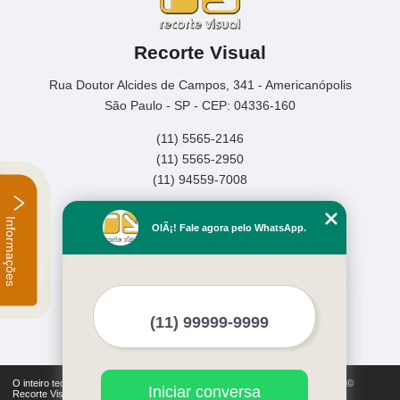
Recorte Visual
Rua Doutor Alcides de Campos, 341 - Americanópolis
São Paulo - SP - CEP: 04336-160
(11) 5565-2146
(11) 5565-2950
(11) 94559-7008
Informações
Home
OlÃ¡! Fale agora pelo WhatsApp.
Empresa
Missão
Serviços
Contato
Mapa do site
Mais Serviços
Iniciar conversa
O inteiro teor deste site está sujeito à proteção de direitos autorais. Copyright©