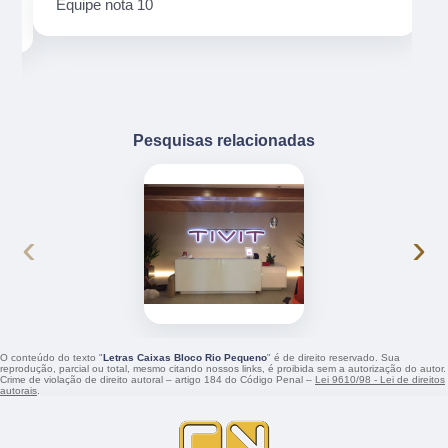
Uma empresa séria e com um excelente
atendimento e cumpre com seus prazos e ótima
qualidade
Pesquisas relacionadas
‹
›
O conteúdo do texto "
Letras Caixas Bloco Rio Pequeno
" é de direito reservado. Sua
reprodução, parcial ou total, mesmo citando nossos links, é proibida sem a autorização do autor.
Crime de violação de direito autoral – artigo 184 do Código Penal –
Lei 9610/98 - Lei de direitos
autorais
.