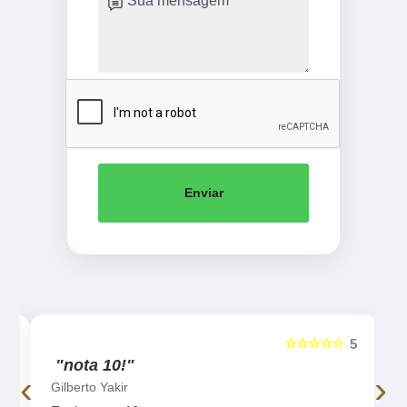
Enviar
☆☆☆☆☆
5
5
"Ótima qualidade!"
‹
›
Laercio Viegas