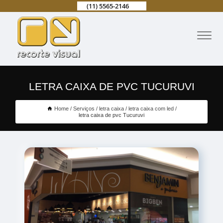
(11) 5565-2146
LETRA CAIXA DE PVC TUCURUVI
Home
Serviços
letra caixa
letra caixa com led
letra caixa de pvc Tucuruvi