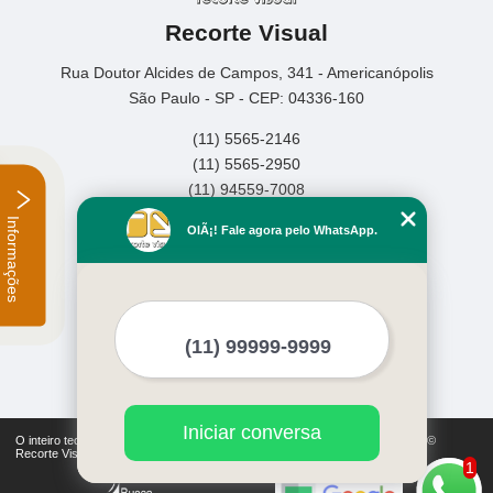
Recorte Visual
Rua Doutor Alcides de Campos, 341 - Americanópolis
São Paulo - SP - CEP: 04336-160
(11) 5565-2146
(11) 5565-2950
(11) 94559-7008
Informações
Home
OlÃ¡! Fale agora pelo WhatsApp.
Empresa
Missão
Serviços
Contato
Mapa do site
Mais Serviços
Iniciar conversa
O inteiro teor deste site está sujeito à proteção de direitos autorais. Copyright©
Recorte Visual (Lei 9610 de 19/02/1998)
1