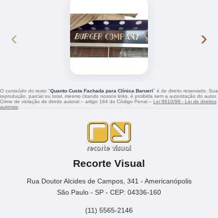
‹
›
O conteúdo do texto "
Quanto Custa Fachada para Clínica Barueri
" é de direito reservado. Sua
reprodução, parcial ou total, mesmo citando nossos links, é proibida sem a autorização do autor.
Crime de violação de direito autoral – artigo 184 do Código Penal –
Lei 9610/98 - Lei de direitos
autorais
.
Recorte Visual
Rua Doutor Alcides de Campos, 341 - Americanópolis
São Paulo - SP - CEP: 04336-160
(11) 5565-2146
(11) 5565-2950