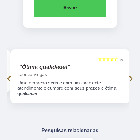
Enviar
☆☆☆☆☆
5
5
"nota 10!"
‹
›
Gilberto Yakir
o
Equipe nota 10
Pesquisas relacionadas