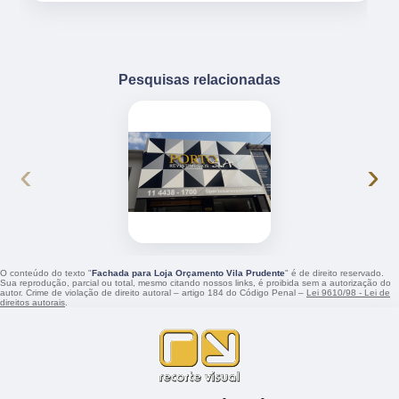
Pesquisas relacionadas
‹
›
O conteúdo do texto "
Fachada para Loja Orçamento Vila Prudente
" é de direito reservado.
Sua reprodução, parcial ou total, mesmo citando nossos links, é proibida sem a autorização do
autor. Crime de violação de direito autoral – artigo 184 do Código Penal –
Lei 9610/98 - Lei de
direitos autorais
.