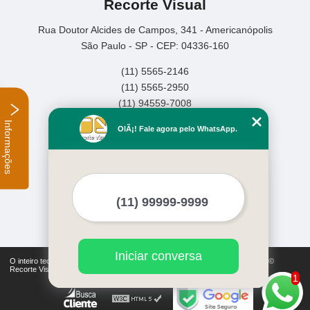
Recorte Visual
Rua Doutor Alcides de Campos, 341 - Americanópolis
São Paulo - SP - CEP: 04336-160
(11) 5565-2146
(11) 5565-2950
(11) 94559-7008
Informações
Home
OlÃ¡! Fale agora pelo WhatsApp.
Empresa
Missão
Serviços
Contato
Mapa do site
Mais Serviços
Iniciar conversa
O inteiro teor deste site está sujeito à proteção de direitos autorais. Copyright©
Recorte Visual (Lei 9610 de 19/02/1998)
1