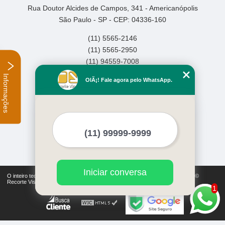
Rua Doutor Alcides de Campos, 341 - Americanópolis
São Paulo - SP - CEP: 04336-160
(11) 5565-2146
(11) 5565-2950
(11) 94559-7008
Informações
Home
OlÃ¡! Fale agora pelo WhatsApp.
Empresa
Missão
Serviços
Contato
Mapa do site
Mais Serviços
Iniciar conversa
O inteiro teor deste site está sujeito à proteção de direitos autorais. Copyright©
Recorte Visual (Lei 9610 de 19/02/1998)
1