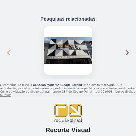
Pesquisas relacionadas
‹
›
O conteúdo do texto "
Fachadas Moderna Cidade Jardim
" é de direito reservado. Sua
reprodução, parcial ou total, mesmo citando nossos links, é proibida sem a autorização do autor.
Crime de violação de direito autoral – artigo 184 do Código Penal –
Lei 9610/98 - Lei de direitos
autorais
.
Recorte Visual