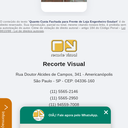
O conteúdo do texto "
Quanto Custa Fachada para Frente de Loja Engenheiro Goulart
" é de
direito reservado. Sua reprodução, parcial ou total, mesmo citando nossos links, é proibida sem
a autorização do autor. Crime de violação de direito autoral – artigo 184 do Código Penal –
Lei
9610/98 - Lei de direitos autorais
.
Recorte Visual
Rua Doutor Alcides de Campos, 341 - Americanópolis
São Paulo - SP - CEP: 04336-160
(11) 5565-2146
(11) 5565-2950
(11) 94559-7008
Informações
Home
OlÃ¡! Fale agora pelo WhatsApp.
Empresa