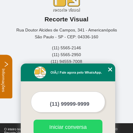
Recorte Visual
Rua Doutor Alcides de Campos, 341 - Americanópolis
São Paulo - SP - CEP: 04336-160
(11) 5565-2146
(11) 5565-2950
(11) 94559-7008
Informações
Home
OlÃ¡! Fale agora pelo WhatsApp.
Empresa
Missão
Serviços
Contato
Mapa do site
Mais Serviços
Iniciar conversa
O inteiro teor deste site está sujeito à proteção de direitos autorais. Copyright©
Recorte Visual (Lei 9610 de 19/02/1998)