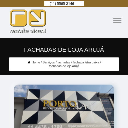
(11) 5565-2146
FACHADAS DE LOJA ARUJÁ
Home
Serviços
fachadas
fachada letra caixa
fachadas de loja Arujá