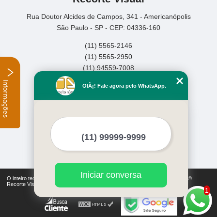
Rua Doutor Alcides de Campos, 341 - Americanópolis
São Paulo - SP - CEP: 04336-160
(11) 5565-2146
(11) 5565-2950
(11) 94559-7008
Informações
Home
OlÃ¡! Fale agora pelo WhatsApp.
Empresa
Missão
Serviços
Contato
Mapa do site
Mais Serviços
Iniciar conversa
O inteiro teor deste site está sujeito à proteção de direitos autorais. Copyright©
Recorte Visual (Lei 9610 de 19/02/1998)
1