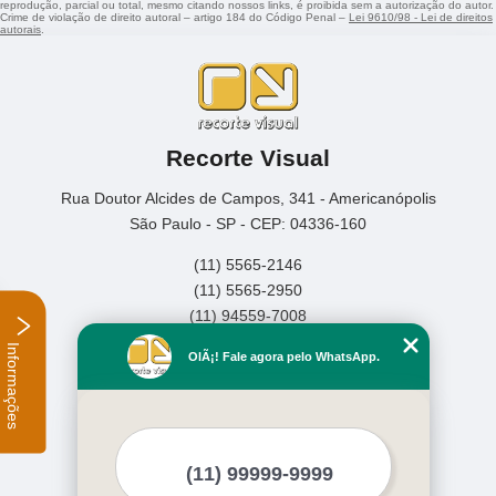
reprodução, parcial ou total, mesmo citando nossos links, é proibida sem a autorização do autor.
Crime de violação de direito autoral – artigo 184 do Código Penal –
Lei 9610/98 - Lei de direitos
autorais
.
Recorte Visual
Rua Doutor Alcides de Campos, 341 - Americanópolis
São Paulo - SP - CEP: 04336-160
(11) 5565-2146
(11) 5565-2950
(11) 94559-7008
Informações
Home
OlÃ¡! Fale agora pelo WhatsApp.
Empresa
Missão
Serviços
Contato
Mapa do site