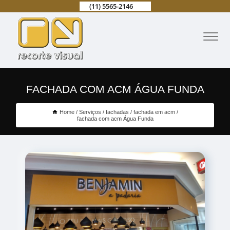
(11) 5565-2146
FACHADA COM ACM ÁGUA FUNDA
Home
Serviços
fachadas
fachada em acm
fachada com acm Água Funda