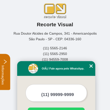
Recorte Visual
Rua Doutor Alcides de Campos, 341 - Americanópolis
São Paulo - SP - CEP: 04336-160
(11) 5565-2146
(11) 5565-2950
(11) 94559-7008
Informações
Home
OlÃ¡! Fale agora pelo WhatsApp.
Empresa
Missão
Serviços
Contato
Mapa do site
Mais Serviços