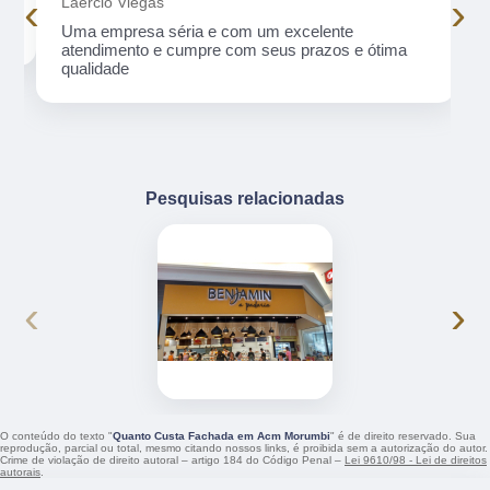
‹
›
Laercio Viegas
Uma empresa séria e com um excelente
atendimento e cumpre com seus prazos e ótima
qualidade
Pesquisas relacionadas
‹
›
O conteúdo do texto "
Quanto Custa Fachada em Acm Morumbi
" é de direito reservado. Sua
reprodução, parcial ou total, mesmo citando nossos links, é proibida sem a autorização do autor.
Crime de violação de direito autoral – artigo 184 do Código Penal –
Lei 9610/98 - Lei de direitos
autorais
.