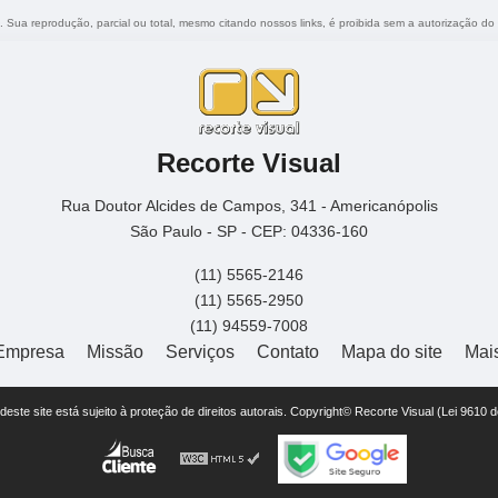
o. Sua reprodução, parcial ou total, mesmo citando nossos links, é proibida sem a autorização do
Recorte Visual
Rua Doutor Alcides de Campos, 341 - Americanópolis
São Paulo - SP - CEP: 04336-160
(11) 5565-2146
(11) 5565-2950
(11) 94559-7008
Empresa
Missão
Serviços
Contato
Mapa do site
Mai
r deste site está sujeito à proteção de direitos autorais. Copyright© Recorte Visual (Lei 9610 