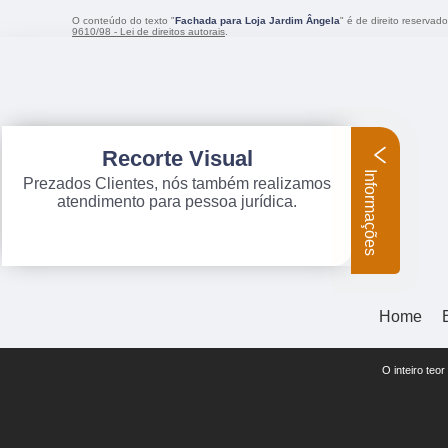
O conteúdo do texto "
Fachada para Loja Jardim Ângela
" é de direito reservad
9610/98 - Lei de direitos autorais
.
Recorte Visual
Informações
Prezados Clientes, nós também realizamos
atendimento para pessoa jurídica.
Home
O inteiro teo