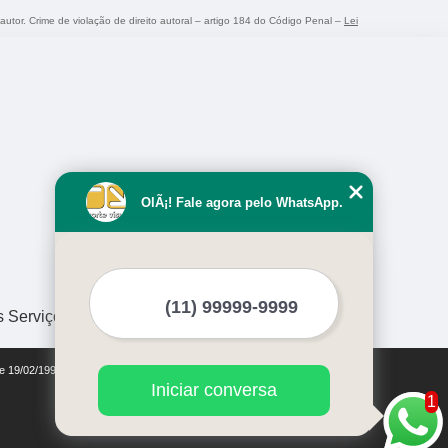
 autor. Crime de violação de direito autoral – artigo 184 do Código Penal –
Lei
OlÃ¡! Fale agora pelo WhatsApp.
s Serviços
de 19/02/1998)
Iniciar conversa
1