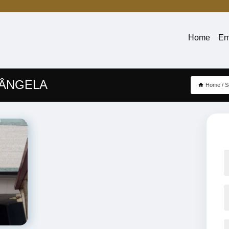
Home
Em
 ÂNGELA
Home
S