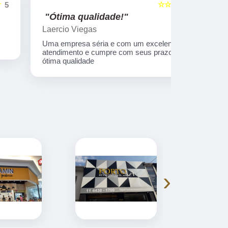
☆☆☆☆☆
5
"Ótima qualidade!"
"nota 10
Laercio Viegas
Gilberto Ya
Uma empresa séria e com um excelente
Equipe nota
atendimento e cumpre com seus prazos e
ótima qualidade
›