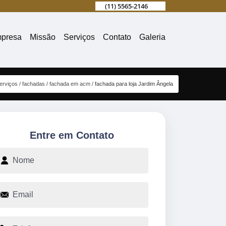
(11) 5565-2146
presa
Missão
Serviços
Contato
Galeria
erviços
fachadas
fachada em acm
fachada para loja Jardim Ângela
Entre em Contato