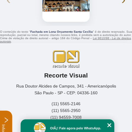
O conteúdo do texto "
Fachada em Lona Orçamento Santa Cecília
" é de direito reservado. Sua
reprodução, parcial ou total, mesmo citando nossos links, é proibida sem a autorização do autor.
Crime de violação de direito autoral – artigo 184 do Código Penal –
Lei 9610/98 - Lei de direitos
autorais
.
Recorte Visual
Rua Doutor Alcides de Campos, 341 - Americanópolis
São Paulo - SP - CEP: 04336-160
(11) 5565-2146
(11) 5565-2950
(11) 94559-7008
Home
OlÃ¡! Fale agora pelo WhatsApp.