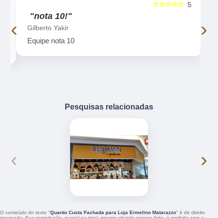
☆☆☆☆☆
5
5
"nota 10!"
‹
›
Gilberto Yakir
o
Equipe nota 10
Pesquisas relacionadas
‹
›
O conteúdo do texto "
Quanto Custa Fachada para Loja Ermelino Matarazzo
" é de direito
reservado. Sua reprodução, parcial ou total, mesmo citando nossos links, é proibida sem a