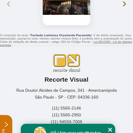
‹
›
O conteúdo do texto "
Fachada Luminosa Orçamento Pacaembu
" é de direito reservado. Sua
reprodução, parcial ou total, mesmo citando nossos links, é proibida sem a autorização do autor.
Crime de violação de direito autoral – artigo 184 do Código Penal –
Lei 9610/98 - Lei de direitos
autorais
.
Recorte Visual
Rua Doutor Alcides de Campos, 341 - Americanópolis
São Paulo - SP - CEP: 04336-160
(11) 5565-2146
(11) 5565-2950
(11) 94559-7008
Home
OlÃ¡! Fale agora pelo WhatsApp.