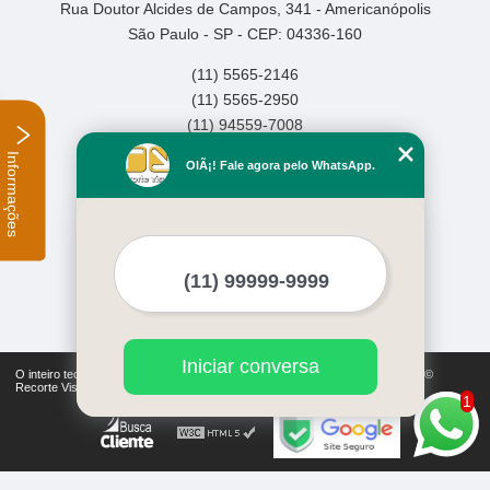
Rua Doutor Alcides de Campos, 341 - Americanópolis
São Paulo - SP - CEP: 04336-160
(11) 5565-2146
(11) 5565-2950
(11) 94559-7008
Informações
Home
OlÃ¡! Fale agora pelo WhatsApp.
Empresa
Missão
Serviços
Contato
Mapa do site
Mais Serviços
Iniciar conversa
O inteiro teor deste site está sujeito à proteção de direitos autorais. Copyright©
Recorte Visual (Lei 9610 de 19/02/1998)
1