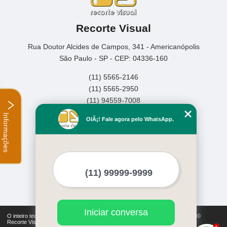
Recorte Visual
Rua Doutor Alcides de Campos, 341 - Americanópolis
São Paulo - SP - CEP: 04336-160
(11) 5565-2146
(11) 5565-2950
(11) 94559-7008
Informações
Home
OlÃ¡! Fale agora pelo WhatsApp.
Empresa
Missão
Serviços
Contato
Mapa do site
Mais Serviços
Iniciar conversa
O inteiro teor deste site está sujeito à proteção de direitos autorais. Copyright©
Recorte Visual (Lei 9610 de 19/02/1998)