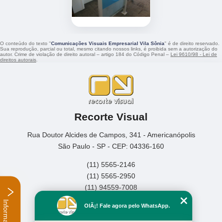
O conteúdo do texto "
Comunicações Visuais Empresarial Vila Sônia
" é de direito reservado.
Sua reprodução, parcial ou total, mesmo citando nossos links, é proibida sem a autorização do
autor. Crime de violação de direito autoral – artigo 184 do Código Penal –
Lei 9610/98 - Lei de
direitos autorais
.
Recorte Visual
Rua Doutor Alcides de Campos, 341 - Americanópolis
São Paulo - SP - CEP: 04336-160
(11) 5565-2146
(11) 5565-2950
(11) 94559-7008
Informações
Home
OlÃ¡! Fale agora pelo WhatsApp.
Empresa