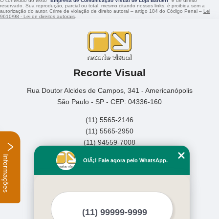
O conteúdo do texto "
Empresa de Comunicação Visual de Loja Barueri
" é de direito
reservado. Sua reprodução, parcial ou total, mesmo citando nossos links, é proibida sem a
autorização do autor. Crime de violação de direito autoral – artigo 184 do Código Penal –
Lei
9610/98 - Lei de direitos autorais
.
Recorte Visual
Rua Doutor Alcides de Campos, 341 - Americanópolis
São Paulo - SP - CEP: 04336-160
(11) 5565-2146
(11) 5565-2950
(11) 94559-7008
Informações
Home
OlÃ¡! Fale agora pelo WhatsApp.
Empresa
Missão
Serviços
Contato
Mapa do site