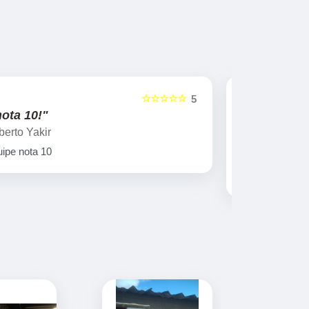
☆☆☆☆☆
5
"Ótima qualidade!"
"nota 10
Laercio Viegas
Gilberto Ya
Uma empresa séria e com um excelente
Equipe nota
atendimento e cumpre com seus prazos e
ótima qualidade