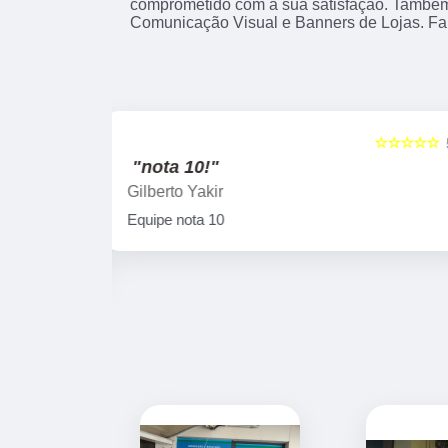
comprometido com a sua satisfação. També
Comunicação Visual e Banners de Lojas. Fal
☆☆☆☆☆
☆☆☆☆☆
5
"Ótima qualidade!"
Laercio Viegas
Uma empresa séria e com um excelente
atendimento e cumpre com seus prazos e
ótima qualidade