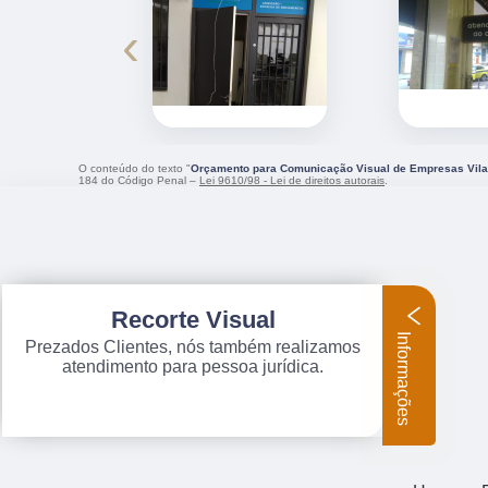
‹
O conteúdo do texto "
Orçamento para Comunicação Visual de Empresas Vila
184 do Código Penal –
Lei 9610/98 - Lei de direitos autorais
.
Recorte Visual
Informações
Prezados Clientes, nós também realizamos
atendimento para pessoa jurídica.