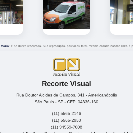
 Maria
" é de direito reservado. Sua reprodução, parcial ou total, mesmo citando nossos links, é p
Recorte Visual
Rua Doutor Alcides de Campos, 341 - Americanópolis
São Paulo - SP - CEP: 04336-160
(11) 5565-2146
(11) 5565-2950
(11) 94559-7008