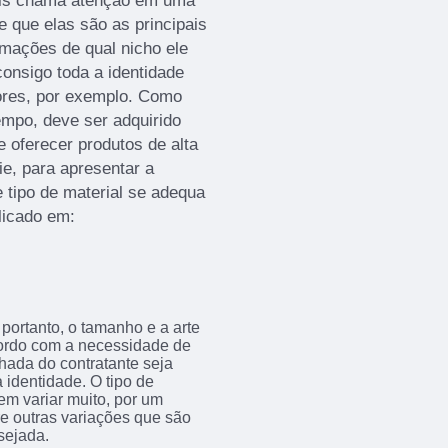
mais chama atenção em uma
e que elas são as principais
rmações de qual nicho ele
onsigo toda a identidade
ores, por exemplo. Como
empo, deve ser adquirido
oferecer produtos de alta
ie, para apresentar a
 tipo de material se adequa
licado em:
portanto, o tamanho e a arte
acordo com a necessidade de
achada do contratante seja
 identidade. O tipo de
em variar muito, por um
tre outras variações que são
sejada.