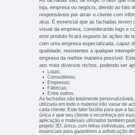
As fachadas são, de longe, o fator que 
loja, empresa ou negócio, devido ao fato d
responsáveis por atrair o cliente com info
atua. É essencial que as fachadas levem c
visual da empresa, considerando logo e c
este produto ficará exposto às ações do t
com uma empresa especializada, capaz de 
qualidade, resistentes a qualquer intempér
empresa da melhor maneira possível. Este
aos mais diversos nichos, podendo ser ap
Lojas;
Consultórios;
Empresas;
Fábricas;
Entre outros.
As fachadas são totalmente personalizáveis, 
utilizada em todo o material irão variar de 
cada cliente. Este fator facilita para que a f
única e que seu cliente o reconheça por essa
aplicação e materiais utilizados também pod
projeto 3D, único, com letras individuais, en
essenciais para garantirem a sofisticação de