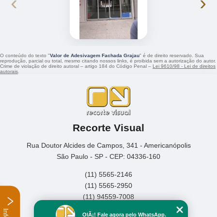
‹
›
O conteúdo do texto "
Valor de Adesivagem Fachada Grajau
" é de direito reservado. Sua
reprodução, parcial ou total, mesmo citando nossos links, é proibida sem a autorização do autor.
Crime de violação de direito autoral – artigo 184 do Código Penal –
Lei 9610/98 - Lei de direitos
autorais
.
Recorte Visual
Rua Doutor Alcides de Campos, 341 - Americanópolis
São Paulo - SP - CEP: 04336-160
(11) 5565-2146
(11) 5565-2950
(11) 94559-7008
Home
OlÃ¡! Fale agora pelo WhatsApp.