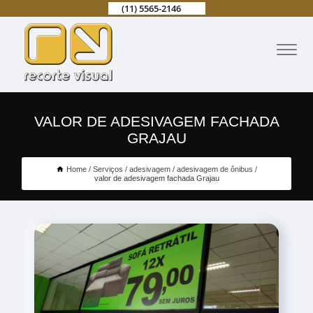
(11) 5565-2146
VALOR DE ADESIVAGEM FACHADA
GRAJAU
Home
Serviços
adesivagem
adesivagem de ônibus
valor de adesivagem fachada Grajau