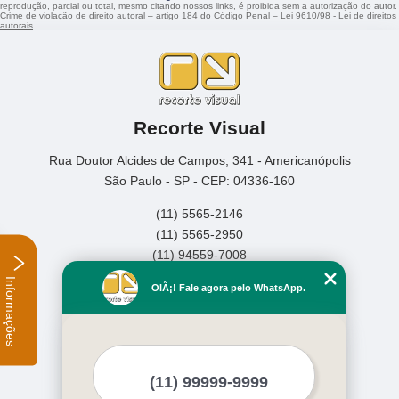
reprodução, parcial ou total, mesmo citando nossos links, é proibida sem a autorização do autor.
Crime de violação de direito autoral – artigo 184 do Código Penal –
Lei 9610/98 - Lei de direitos
autorais
.
Recorte Visual
Rua Doutor Alcides de Campos, 341 - Americanópolis
São Paulo - SP - CEP: 04336-160
(11) 5565-2146
(11) 5565-2950
(11) 94559-7008
Informações
Home
OlÃ¡! Fale agora pelo WhatsApp.
Empresa
Missão
Serviços
Contato
Mapa do site