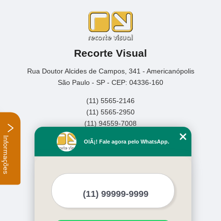
Recorte Visual
Rua Doutor Alcides de Campos, 341 - Americanópolis
São Paulo - SP - CEP: 04336-160
(11) 5565-2146
(11) 5565-2950
(11) 94559-7008
Informações
Home
OlÃ¡! Fale agora pelo WhatsApp.
Empresa
Missão
Serviços
Contato
Mapa do site
Mais Serviços