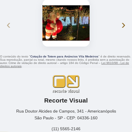
‹
›
O conteúdo do texto "
Cotação de Totem para Anúncios Vila Medeiros
" é de direito reservado.
Sua reprodução, parcial ou total, mesmo citando nossos links, é proibida sem a autorização do
autor. Crime de violação de direito autoral – artigo 184 do Código Penal –
Lei 9610/98 - Lei de
direitos autorais
.
Recorte Visual
Rua Doutor Alcides de Campos, 341 - Americanópolis
São Paulo - SP - CEP: 04336-160
(11) 5565-2146