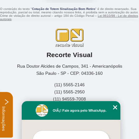
O conteúdo do texto "
Cotação de Totem Sinalização Bom Retiro
" é de direito reservado. Sua
reprodução, parcial ou total, mesmo citando nossos links, é proibida sem a autorização do autor.
Crime de violação de direito autoral – artigo 184 do Código Penal –
Lei 9610/98 - Lei de direitos
autorais
.
Recorte Visual
Rua Doutor Alcides de Campos, 341 - Americanópolis
São Paulo - SP - CEP: 04336-160
(11) 5565-2146
(11) 5565-2950
(11) 94559-7008
Informações
Home
OlÃ¡! Fale agora pelo WhatsApp.
Empresa
Missão
Serviços