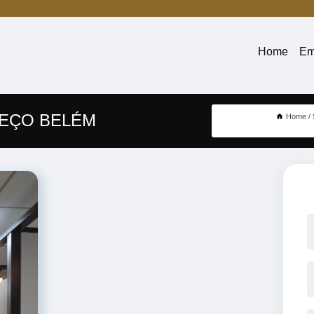
Home
Em
REÇO BELÉM
Home