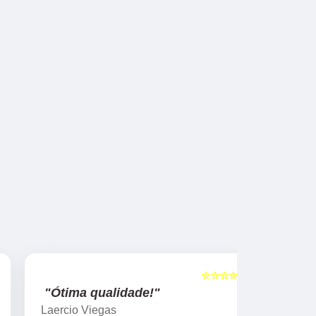
☆☆☆☆☆
5
"Ótima qualidade!"
"nota 10
Laercio Viegas
Gilberto Ya