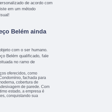
 personalizado de acordo com
siste em um método
sual!
reço Belém ainda
 objeto com o ser humano.
ço Belém qualificado, fale
eituada no ramo de
iços oferecidos, como
Condomínio, fachada para
 moderna, cobertura de
e adesivagem de parede. Com
timo estado, a empresa é
tes, conquistando sua