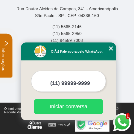
Rua Doutor Alcides de Campos, 341 - Americanópolis
São Paulo - SP - CEP: 04336-160
(11) 5565-2146
(11) 5565-2950
(11) 94559-7008
Informações
Home
OlÃ¡! Fale agora pelo WhatsApp.
Empresa
Missão
Serviços
Contato
Mapa do site
Mais Serviços
Iniciar conversa
O inteiro teor deste site está sujeito à proteção de direitos autorais. Copyright©
Recorte Visual (Lei 9610 de 19/02/1998)
1