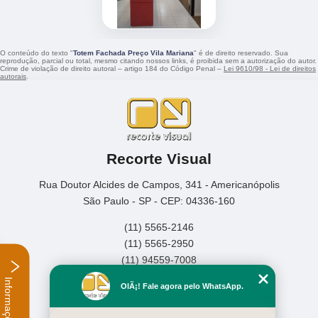
O conteúdo do texto "
Totem Fachada Preço Vila Mariana
" é de direito reservado. Sua
reprodução, parcial ou total, mesmo citando nossos links, é proibida sem a autorização do autor.
Crime de violação de direito autoral – artigo 184 do Código Penal –
Lei 9610/98 - Lei de direitos
autorais
.
Recorte Visual
Rua Doutor Alcides de Campos, 341 - Americanópolis
São Paulo - SP - CEP: 04336-160
(11) 5565-2146
(11) 5565-2950
(11) 94559-7008
Informações
Home
OlÃ¡! Fale agora pelo WhatsApp.
Empresa