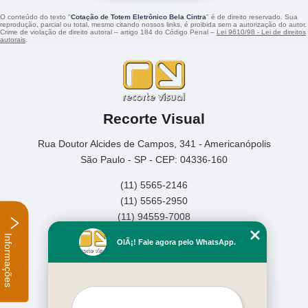
O conteúdo do texto "
Cotação de Totem Eletrônico Bela Cintra
" é de direito reservado. Sua
reprodução, parcial ou total, mesmo citando nossos links, é proibida sem a autorização do autor.
Crime de violação de direito autoral – artigo 184 do Código Penal –
Lei 9610/98 - Lei de direitos
autorais
.
Recorte Visual
Rua Doutor Alcides de Campos, 341 - Americanópolis
São Paulo - SP - CEP: 04336-160
(11) 5565-2146
(11) 5565-2950
(11) 94559-7008
Informações
Home
OlÃ¡! Fale agora pelo WhatsApp.
Empresa
Missão
Serviços
Contato