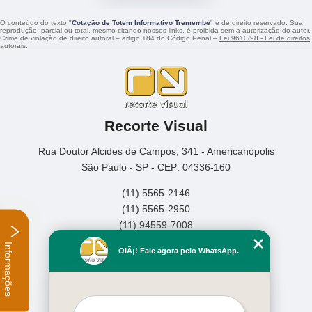
O conteúdo do texto "
Cotação de Totem Informativo Tremembé
" é de direito reservado. Sua
reprodução, parcial ou total, mesmo citando nossos links, é proibida sem a autorização do autor.
Crime de violação de direito autoral – artigo 184 do Código Penal –
Lei 9610/98 - Lei de direitos
autorais
.
Recorte Visual
Rua Doutor Alcides de Campos, 341 - Americanópolis
São Paulo - SP - CEP: 04336-160
(11) 5565-2146
(11) 5565-2950
(11) 94559-7008
Informações
Home
OlÃ¡! Fale agora pelo WhatsApp.
Empresa
Missão
Serviços