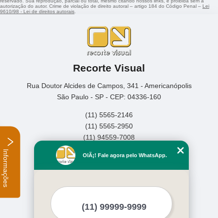
reservado. Sua reprodução, parcial ou total, mesmo citando nossos links, é proibida sem a
autorização do autor. Crime de violação de direito autoral – artigo 184 do Código Penal –
Lei
9610/98 - Lei de direitos autorais
.
Recorte Visual
Rua Doutor Alcides de Campos, 341 - Americanópolis
São Paulo - SP - CEP: 04336-160
(11) 5565-2146
(11) 5565-2950
(11) 94559-7008
Informações
Home
OlÃ¡! Fale agora pelo WhatsApp.
Empresa
Missão
Serviços
Contato
Mapa do site