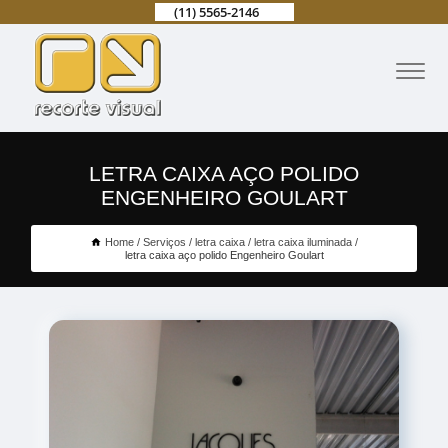
(11) 5565-2146
LETRA CAIXA AÇO POLIDO
ENGENHEIRO GOULART
Home
Serviços
letra caixa
letra caixa iluminada
letra caixa aço polido Engenheiro Goulart