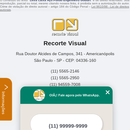
O conteúdo do texto "
Letra Caixa Aço Polido Engenheiro Goulart
" é de direito reservado. Sua
reprodução, parcial ou total, mesmo citando nossos links, é proibida sem a autorização do autor.
Crime de violação de direito autoral – artigo 184 do Código Penal –
Lei 9610/98 - Lei de direitos
autorais
.
Recorte Visual
Rua Doutor Alcides de Campos, 341 - Americanópolis
São Paulo - SP - CEP: 04336-160
(11) 5565-2146
(11) 5565-2950
(11) 94559-7008
Informações
Home
OlÃ¡! Fale agora pelo WhatsApp.
Empresa
Missão
Serviços
Contato
Mapa do site