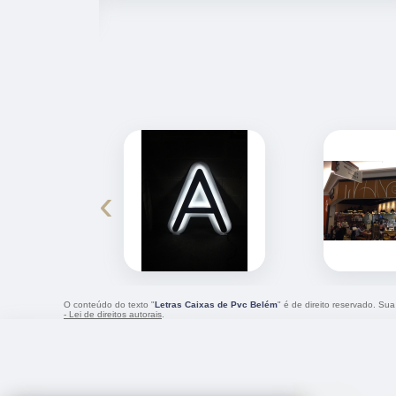
‹
O conteúdo do texto "
Letras Caixas de Pvc Belém
" é de direito reservado. Su
- Lei de direitos autorais
.