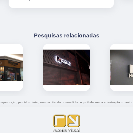
Pesquisas relacionadas
a reprodução, parcial ou total, mesmo citando nossos links, é proibida sem a autorização do autor