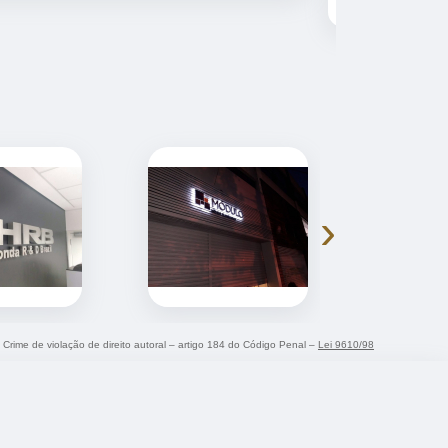
›
. Crime de violação de direito autoral – artigo 184 do Código Penal –
Lei 9610/98