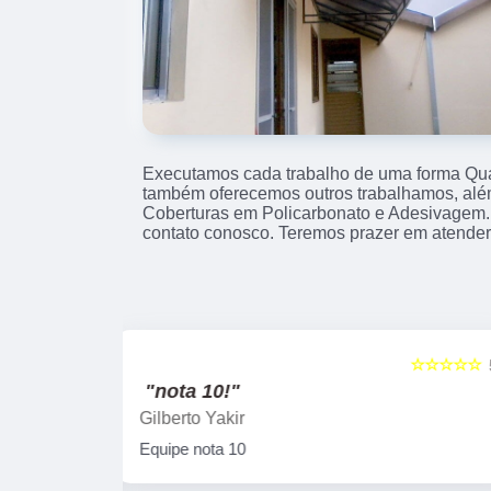
Executamos cada trabalho de uma forma Qual
também oferecemos outros trabalhamos, alé
Coberturas em Policarbonato e Adesivagem.
contato conosco. Teremos prazer em atender
☆☆☆☆☆
☆☆☆☆☆
5
"Ótima qualidade!"
Laercio Viegas
Uma empresa séria e com um excelente
atendimento e cumpre com seus prazos e
ótima qualidade