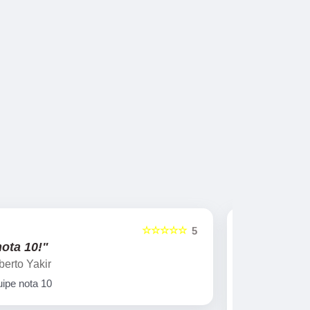
☆☆☆☆☆
5
"Ótima qualidade!"
"nota 10
Laercio Viegas
Gilberto Ya
Uma empresa séria e com um excelente
Equipe nota
atendimento e cumpre com seus prazos e
ótima qualidade