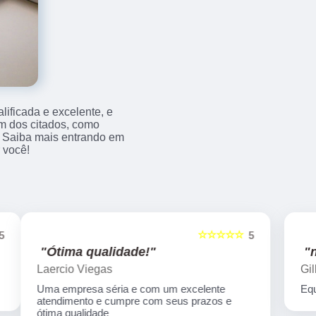
ificada e excelente, e
m dos citados, como
 Saiba mais entrando em
 você!
☆☆☆☆☆
5
5
"nota 10!"
Gilberto Yakir
Equipe nota 10