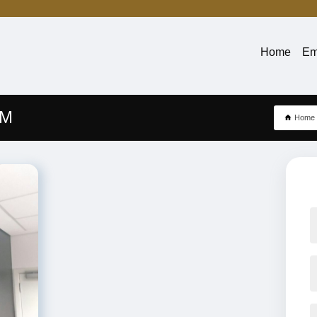
Home
Em
ÉM
Home